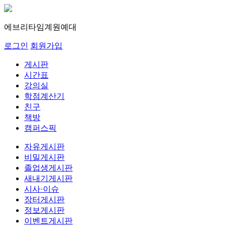
에브리타임
계원예대
로그인
회원가입
게시판
시간표
강의실
학점계산기
친구
책방
캠퍼스픽
자유게시판
비밀게시판
졸업생게시판
새내기게시판
시사·이슈
장터게시판
정보게시판
이벤트게시판